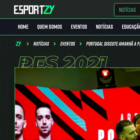
NOTÍCIAS
HOME
QUEM SOMOS
EVENTOS
NOTÍCIAS
EDUCAÇÃ
Home
Notícias
Eventos
Portugal discute amanhã a pa
PES 2021
Quem Somos
Eventos
Notícias
Educação
LinkGamer
MarketPlace
keyboard_arrow_down