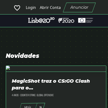
favorite_border
Login
Abrir Conta
Anunciar
Novidades
MagicShot traz o CS:GO Clash
para o...
4 anos -
Counter-Strike: Global Offensive
Mais