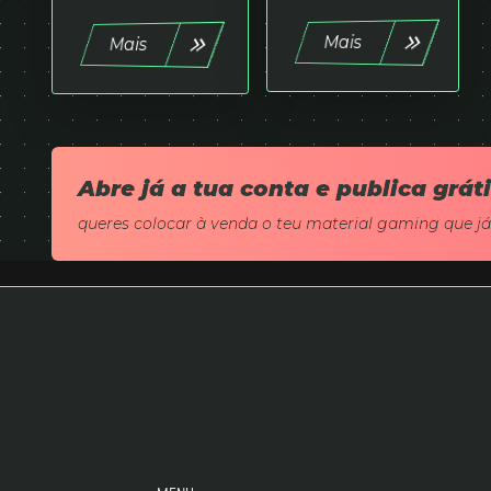
Mais
Mais
Abre já a tua conta e publica grát
queres colocar à venda o teu material gaming que j