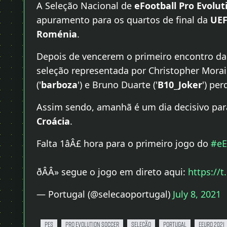
A Seleção Nacional de
eFootball Pro Evolut
apuramento para os quartos de final da
UEF
Roménia
.
Depois de vencerem o primeiro encontro da 
seleção representada por Christopher Morais
('
barboza
') e Bruno Duarte ('
B10_Joker
') pe
Assim sendo, amanhã é um dia decisivo para
Croácia
.
Falta 1âÂ£ hora para o primeiro jogo do
#eE
ðÂÂ» segue o jogo em direto aqui:
https://
— Portugal (@selecaoportugal)
July 8, 2021
pes
pro evolution soccer
seleção
portugal
eeuro 2021