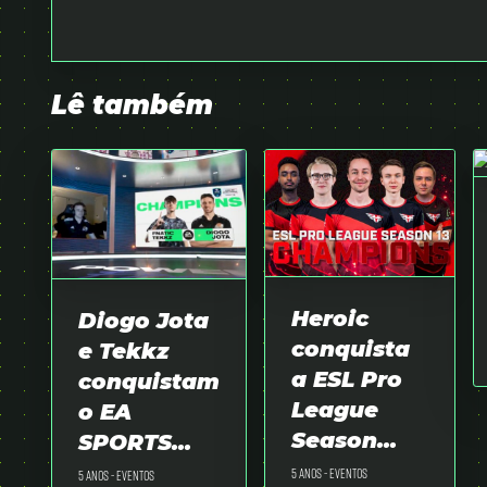
Lê também
Heroic
Diogo Jota
conquista
e Tekkz
a ESL Pro
conquistam
League
o EA
Season...
SPORTS...
5 anos -
Eventos
5 anos -
Eventos