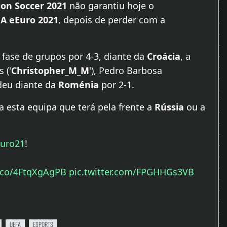
ion Soccer 2021
não garantiu hoje o
A eEuro 2021
, depois de perder com a
fase de grupos por 4-3, diante da
Croácia
, a
 ('
Christopher_M_M
'), Pedro Barbosa
rdeu diante da
Roménia
por 2-1.
 esta equipa que terá pela frente a
Rússia
ou a
uro21
!
t.co/4FtqXgAgPB
pic.twitter.com/FPGHHGs3VB
uefa
esports