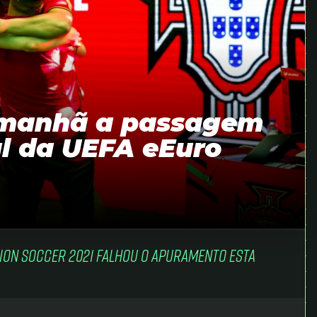
amanhã a passagem
al da UEFA eEuro
tion Soccer 2021 falhou o apuramento esta