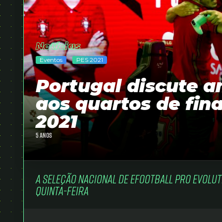
Favoritos
Login
Abrir Conta
Notícias
Eventos
PES 2021
place
Portugal discute 
Todos
keyboard_arrow_down
aos quartos de fin
2021
Português
language
keyboard_arrow_down
5 anos
A Seleção Nacional de eFootball Pro Evolu
quinta-feira