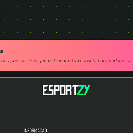
is
á não precisas? Ou queres trocar a tua consola para poderes 
Informação