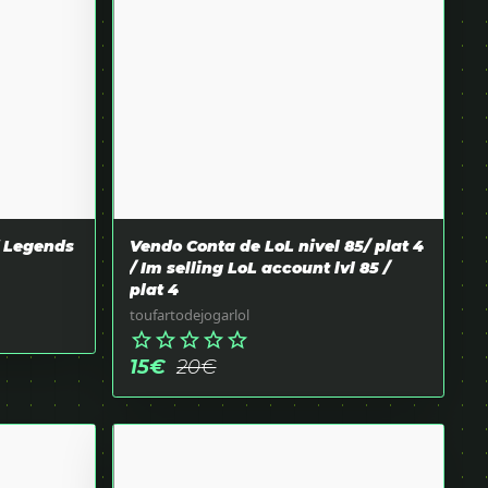
f Legends
Vendo Conta de LoL nivel 85/ plat 4
/ Im selling LoL account lvl 85 /
plat 4
toufartodejogarlol
star_border
star_border
star_border
star_border
star_border
15
€
20
€