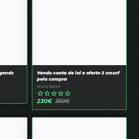
egends
Vendo conta de lol e oferto 2 smurf
pela compra
Bruno Bento
star_border
star_border
star_border
star_border
star_border
230
€
350
€