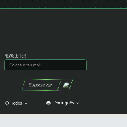
Newsletter
Subscrever
Português
Todos
language
expand_more
expand_more
place