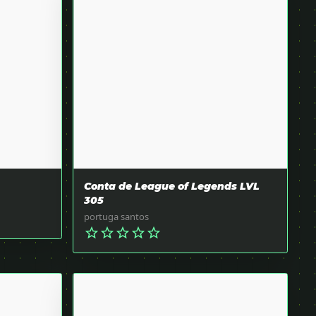
Conta de League of Legends LVL
305
portuga santos
star_border
star_border
star_border
star_border
star_border