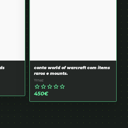
ds
conta world of warcraft com items
raros e mounts.
Yrnaz
star_border
star_border
star_border
star_border
star_border
450
€