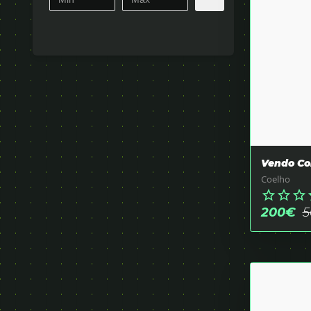
Vendo Co
Coelho
star_border
star_border
star_border
sta
200
€
5