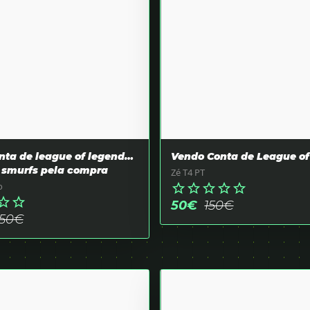
ta de league of legends e
Vendo Conta de League o
2 smurfs pela compra
Zé T4 PT
o
star_border
star_border
star_border
star_border
star_border
r_border
star_border
50
€
150
€
50
€