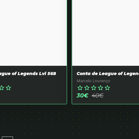
ague of Legends Lvl 568
Conta de League of Legen
Marcelo Lourenço
r_border
star_border
star_border
star_border
star_border
star_border
star_border
30
€
40
€