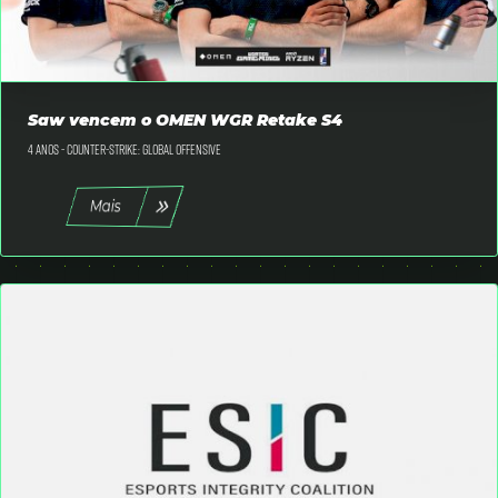
Saw vencem o OMEN WGR Retake S4
4 anos -
Counter-Strike: Global Offensive
Mais