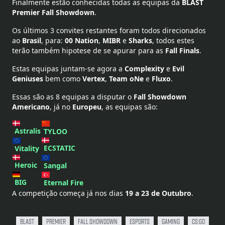
Favoritos
Finalmente estão conhecidas todas as equipas da
BLAST
Premier
Fall
Showdown
.
Login
Os últimos 3 convites restantes foram todos direcionados
ao
Brasil
, para:
00
Nation
,
MIBR
e
Sharks
, todos estes
Abrir Conta
terão também hipotese de se apurar para as
Fall
Finals
.
Estas equipas juntam-se agora a
Complexity
e
Evil
place
Geniuses
bem como
Vertex
,
Team
oNe
e
Fluxo
.
Todos
Essas são as 8 equipas a disputar o
Fall
Showdown
keyboard_arrow_down
Americano
, já no
Europeu
, as equipas são:
Português
language
keyboard_arrow_down
Astralis
TYLOO
ECSTATIC
Vitality
Heroic
Sangal
BIG
Eternal Fire
A competição começa já nos dias
19 a 23 de Outubro
.
Blast
Premier
Fall Showdown
Esports
Gaming
CS:GO