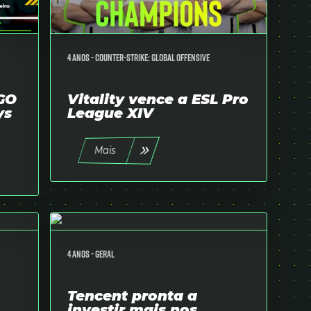
4 anos -
Counter-Strike: Global Offensive
:GO
Vitality vence a ESL Pro
ys
League XIV
Mais
4 anos -
Geral
Tencent pronta a
investir mais nos