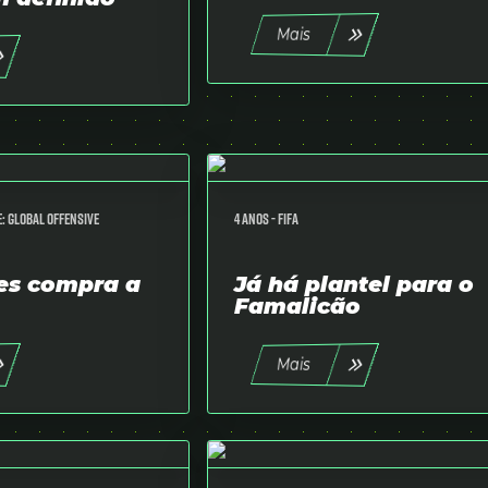
Mais
: Global Offensive
4 anos -
FIFA
es compra a
Já há plantel para o
Famalicão
Mais