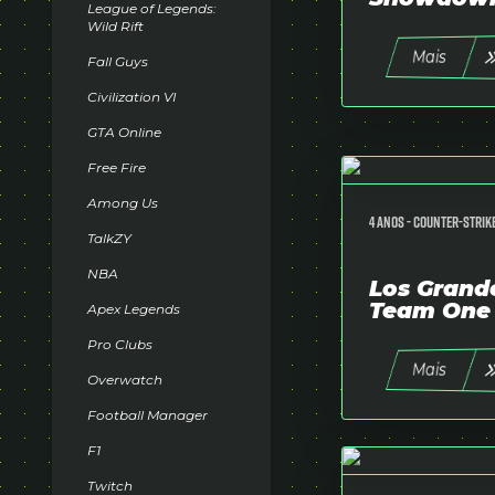
League of Legends:
Wild Rift
Mais
Fall Guys
Civilization VI
GTA Online
Free Fire
Among Us
4 anos -
Counter-Strike
TalkZY
NBA
Los Grand
Team One
Apex Legends
Pro Clubs
Mais
Overwatch
Football Manager
F1
Twitch