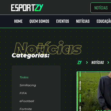
NOTÍCIAS
HOME
QUEM SOMOS
EVENTOS
NOTÍCIAS
EDUCAÇÃ
Home
Notícias
Quem Somos
Eventos
Categorias:
Notícias
Notícias
Educação
Todos
LinkGamer
SimRacing
FIFA
MarketPlace
keyboard_arrow_down
eFootball
Fortnite