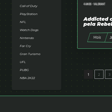
4 anos -
Valorant
Call of Duty
PlayStation
Addicted 
NFL
pela Rebe
Watch Dogs
Mais
Nintendo
Far Cry
Gran Turismo
UFL
PUBG
1
2
3
NBA 2K22