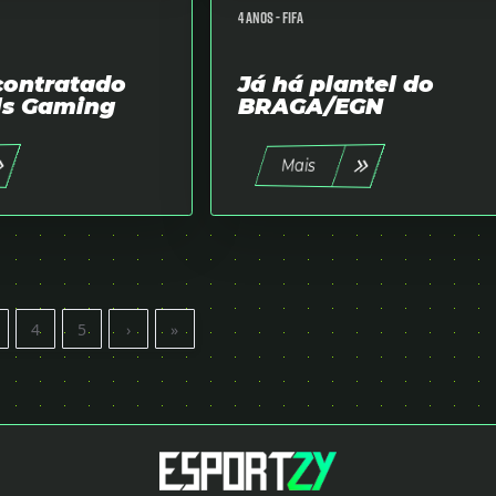
4 anos -
FIFA
contratado
Já há plantel do
ls Gaming
BRAGA/EGN
Mais
4
5
›
»