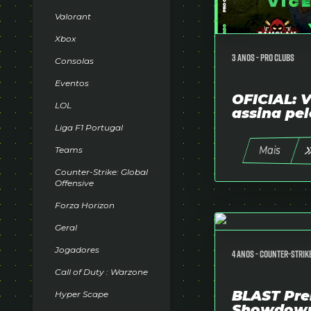
Favoritos
Valorant
Login
Xbox
3 anos -
Pro Clubs
Abrir Conta
Consolas
Eventos
OFICIAL: V
place
LOL
assina pe
Liga F1 Portugal
Todos
keyboard_arrow_down
Mais
Teams
Português
Counter-Strike: Global
language
keyboard_arrow_down
Offensive
Forza Horizon
Geral
Jogadores
4 anos -
Counter-Strike
Call of Duty : Warzone
BLAST Pre
Hyper Scape
Showdown