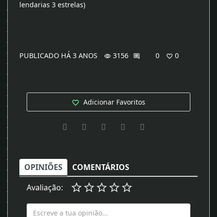
lendarias 3 estrelas)
PUBLICADO HÁ
3 ANOS
3156
0
0
visibility
commented
favorite_border
Adicionar Favoritos
favorite_border
OPINIÕES
COMENTÁRIOS
Avaliação: