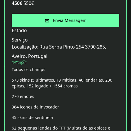
Favoritos
450
€
550
€
Login
Envia Mensagem
email
Abrir Conta
Estado
Serviço
place
Localização:
Rua Serpa Pinto 254 3700-285,
Aveiro, Portugal
Todos
keyboard_arrow_down
Descrição
Todos os champs
Português
language
keyboard_arrow_down
573 skins (5 ultimates, 19 miticas, 40 lendarias, 230
epicas, 152 legado + 1554 cromas
270 emotes
384 icones de invocador
45 skins de sentinela
62 pequenas lendas do TFT (Muitas delas epicas e