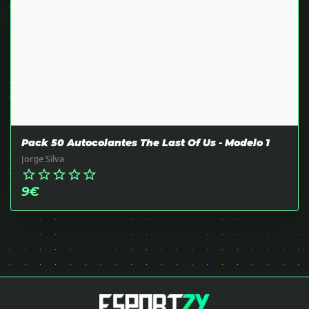
Pack 50 Autocolantes The Last Of Us - Modelo 1
Jorge Silva
star_border
star_border
star_border
star_border
star_border
9
€