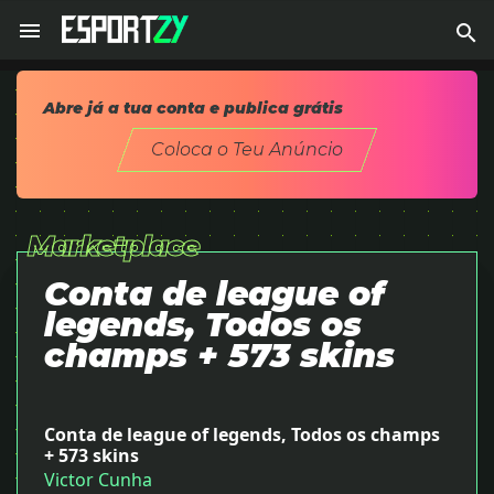
menu
search
Abre já a tua conta e publica grátis
Home
Coloca o Teu Anúncio
Quem Somos
Marketplace
Eventos
Conta de league of
Notícias
legends, Todos os
Educação
champs + 573 skins
LinkGamer
MarketPlace
Conta de league of legends, Todos os champs
keyboard_arrow_down
+ 573 skins
Victor Cunha