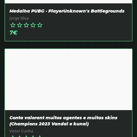
Medalha PUBG - PlayerUnknown's Battlegrounds
Jorge Silva
star_border
star_border
star_border
star_border
star_border
7
€
Conta valorant muitos agentes e muitas skins
(Champions 2023 Vandal e kunai)
Victor Cunha