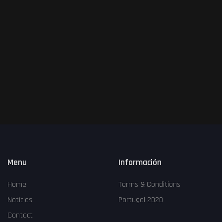
Login
Crear Cuenta
place
All
keyboard_arrow_down
Español
language
keyboard_arrow_down
Menu
Información
Home
Terms & Conditions
Notícias
Portugal 2020
Contact