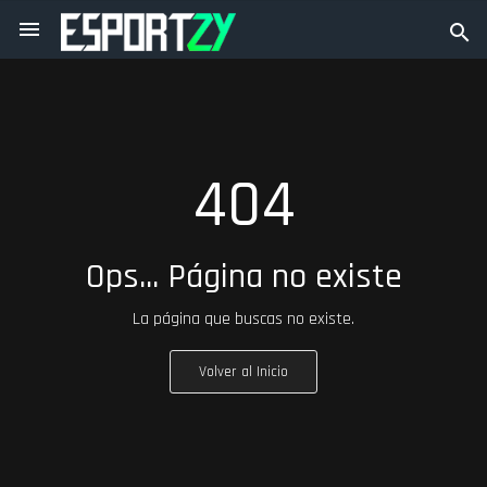
menu
search
Home
404
Quem Somos
Eventos
Ops... Página no existe
Notícias
La página que buscas no existe.
Mercado Empleo
MarketPlace
Volver al Inicio
keyboard_arrow_down
Favorites