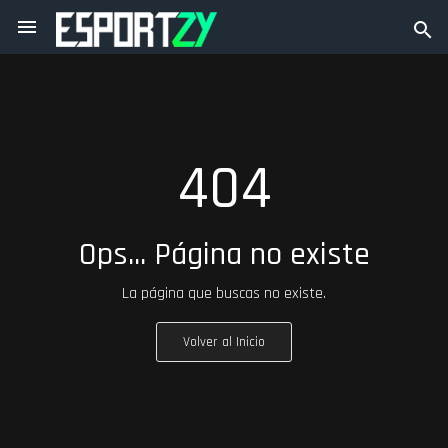
menu
search
Home
404
Quem Somos
Eventos
Ops... Página no existe
Notícias
La página que buscas no existe.
Mercado Empleo
MarketPlace
Volver al Inicio
keyboard_arrow_down
Favorites