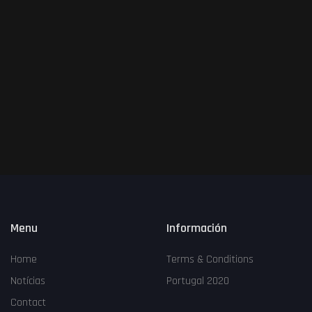
Login
Crear Cuenta
place
All
keyboard_arrow_down
Español
language
keyboard_arrow_down
Menu
Información
Home
Terms & Conditions
Notícias
Portugal 2020
Contact